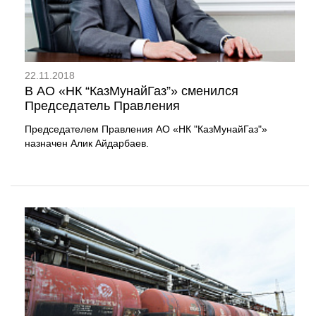
22.11.2018
В АО «НК “КазМунайГаз”» сменился
Председатель Правления
Председателем Правления АО «НК "КазМунайГаз"»
назначен Алик Айдарбаев.