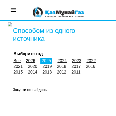
Toggle
navigation
Способом из одного
источника
Выберите год
Все
2026
2025
2024
2023
2022
2021
2020
2019
2018
2017
2016
2015
2014
2013
2012
2011
Закупки не найдены