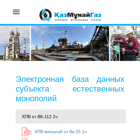
Toggle
navigation
Электронная база данных
субъекта естественных
монополий
ХПВ от ВК-112 2ч
ХПВ внешний от Вк-25 1ч.