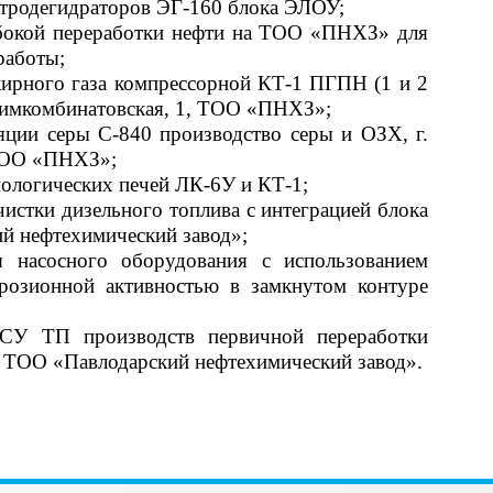
ктродегидраторов ЭГ-160 блока ЭЛОУ;
убокой переработки нефти на ТОО «ПНХЗ» для
работы;
жирного газа компрессорной КТ-1 ПГПН (1 и 2
 Химкомбинатовская, 1, ТОО «ПНХЗ»;
ляции серы С-840 производство серы и ОЗХ, г.
 ТОО «ПНХЗ»;
нологических печей ЛК-6У и КТ-1;
чистки дизельного топлива с интеграцией блока
й нефтехимический завод»;
я насосного оборудования с использованием
розионной активностью в замкнутом контуре
АСУ ТП производств первичной переработки
а ТОО «Павлодарский нефтехимический завод».