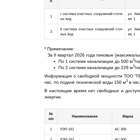
п
I система очистных сооружений сточн
ул. Хи
1
ых вод
ая, 1
II система очистных сооружений сточ
ул. Хи
2
ных вод
ая, 1
* Примечание:
За II квартал 2026 года пиковые (максимал
3
По 1 системе канализации до 500 м
/ч
3
По 2 системе канализации до 229 м
/ч
Информация о свободной мощности ТОО "ПНХ
3
час, по подаче технической воды 150 м
в час
В настоящее время нет свободных и доступ
энергии.
№
Наименования
Марка
п/п
1
ЛЭП-161
АС-300
2
ЛЭП-162
АС-300