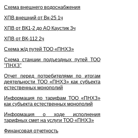
Схема внешнего водоснабжения
ХПВ внешний от Вк-25 1ч
ХПВ от ВК1-2 до АО Каустик 3ч
ХПВ от ВК-112 2ч
Схема ж/д путей ТОО «ПНХЗ»
Схема станции подъездных путей ТОО
"ПНХЗ"
Отчет перед потребителями по итогам
деятельности ТОО «ПНХЗ» как субъекта
естественных монополий
Информация по тарифам ТОО «ПНХЗ»
как субъекта естественных монополий
Информация о ходе исполнения
тарифных смет на услуги ТОО «ПНХЗ»
Финансовая отчетность