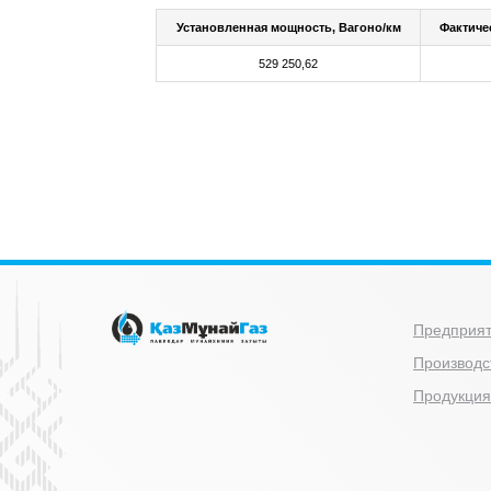
Установленная мощность, Вагоно/км
Фактиче
529 250,62
Предприя
Производс
Продукция