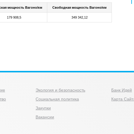
ская мощность Вагоно/км
Свободная мощность Вагоно/км
179 908,5
349 342,12
тие
Экология и безопасность
Банк Идей
тво
Социальная политика
Карта Сайт
Закупки
Вакансии