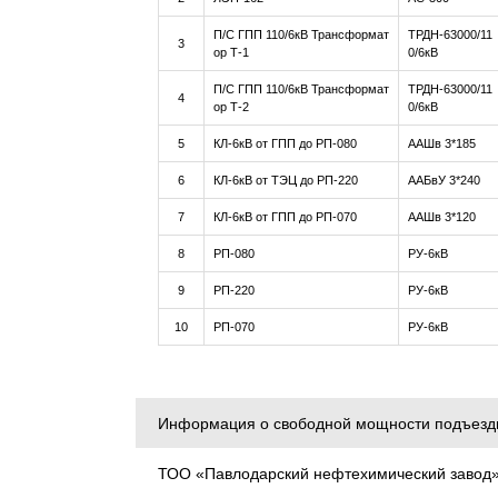
П/С ГПП 110/6кВ Трансформат
ТРДН-63000/11
3
ор Т-1
0/6кВ
П/С ГПП 110/6кВ Трансформат
ТРДН-63000/11
4
ор Т-2
0/6кВ
5
КЛ-6кВ от ГПП до РП-080
ААШв 3*185
6
КЛ-6кВ от ТЭЦ до РП-220
ААБвУ 3*240
7
КЛ-6кВ от ГПП до РП-070
ААШв 3*120
8
РП-080
РУ-6кВ
9
РП-220
РУ-6кВ
10
РП-070
РУ-6кВ
Информация о свободной мощности подъездн
ТОО «Павлодарский нефтехимический завод» п