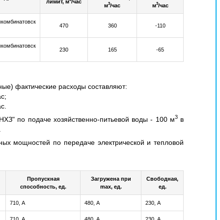
лимит, м
/час
3
3
м
/час
м
/час
мкомбинатовск
470
360
-110
мкомбинатовск
230
165
-65
ьные) фактические расходы составляют:
ас;
ас.
3
З" по подаче хозяйственно-питьевой воды - 100 м
в
.
ных мощностей по передаче электрической и тепловой
Пропускная
Загружена при
Свободная,
способность, ед.
max, ед.
ед.
710, А
480, А
230, А
710, А
480, А
230, А