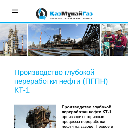
Toggle
navigation
Производство глубокой
переработки нефти (ПГПН)
КТ-1
Производство глубокой
переработки нефти КТ-1
производит вторичные
процессы переработки
нефти на заводе. Первое в