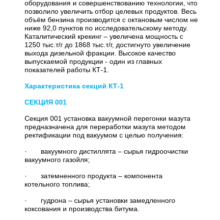
оборудования и совершенствованию технологии, что
позволило увеличить отбор целевых продуктов. Весь
объём бензина производится с октановым числом не
ниже 92,0 пунктов по исследовательскому методу.
Каталитический крекинг – увеличена мощность с
1250 тыс.т/г до 1868 тыс.т/г, достигнуто увеличение
выхода дизельной фракции. Высокое качество
выпускаемой продукции - один из главных
показателей работы КТ-1.
Характеристика секций КТ-1
СЕКЦИЯ 001
Секция 001 установка вакуумной перегонки мазута
предназначена для переработки мазута методом
ректификации под вакуумом с целью получения:
· вакуумного дистиллята – сырья гидроочистки
вакуумного газойля;
· затемненного продукта – компонента
котельного топлива;
· гудрона – сырья установки замедленного
коксования и производства битума.