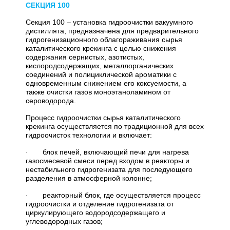
СЕКЦИЯ 100
Секция 100 – установка гидроочистки вакуумного
дистиллята, предназначена для предварительного
гидрогенизационного облагораживания сырья
каталитического крекинга с целью снижения
содержания сернистых, азотистых,
кислородсодержащих, металлорганических
соединений и полициклической ароматики с
одновременным снижением его коксуемости, а
также очистки газов моноэтаноламином от
сероводорода.
Процесс гидроочистки сырья каталитического
крекинга осуществляется по традиционной для всех
гидроочисток технологии и включает:
· блок печей, включающий печи для нагрева
газосмесевой смеси перед входом в реакторы и
нестабильного гидрогенизата для последующего
разделения в атмосферной колонне;
· реакторный блок, где осуществляется процесс
гидроочистки и отделение гидрогенизата от
циркулирующего водородсодержащего и
углеводородных газов;