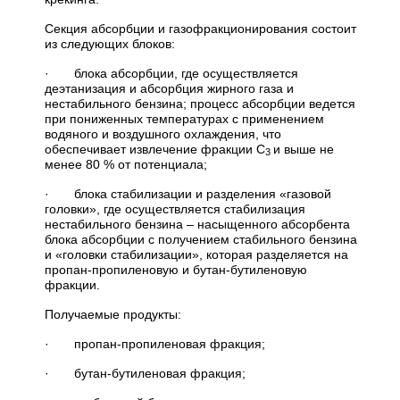
Секция абсорбции и газофракционирования состоит
из следующих блоков:
· блока абсорбции, где осуществляется
деэтанизация и абсорбция жирного газа и
нестабильного бензина; процесс абсорбции ведется
при пониженных температурах с применением
водяного и воздушного охлаждения, что
обеспечивает извлечение фракции С
и выше не
3
менее 80 % от потенциала;
· блока стабилизации и разделения «газовой
головки», где осуществляется стабилизация
нестабильного бензина – насыщенного абсорбента
блока абсорбции с получением стабильного бензина
и «головки стабилизации», которая разделяется на
пропан-пропиленовую и бутан-бутиленовую
фракции.
Получаемые продукты:
· пропан-пропиленовая фракция;
· бутан-бутиленовая фракция;