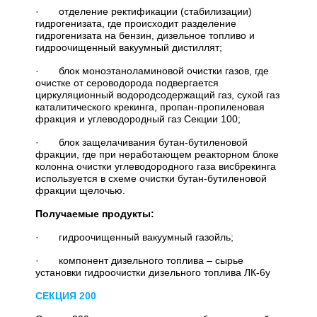
· отделение ректификации (стабилизации)
гидрогенизата, где происходит разделение
гидрогенизата на бензин, дизельное топливо и
гидроочищенный вакуумный дистиллят;
· блок моноэтаноламиновой очистки газов, где
очистке от сероводорода подвергается
циркуляционный водородсодержащий газ, сухой газ
каталитического крекинга, пропан-пропиленовая
фракция и углеводородный газ Секции 100;
· блок защелачивания бутан-бутиленовой
фракции, где при неработающем реакторном блоке
колонна очистки углеводородного газа висбрекинга
используется в схеме очистки бутан-бутиленовой
фракции щелочью.
Получаемые продукты:
· гидроочищенный вакуумный газойль;
· компонент дизельного топлива – сырье
установки гидроочистки дизельного топлива ЛК-6у
СЕКЦИЯ 200