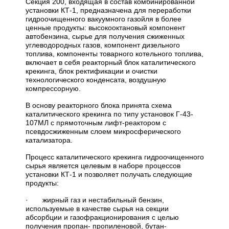
Секция 200, входящая в состав комбинированной
установки КТ-1, предназначена для переработки
гидроочищенного вакуумного газойля в более
ценные продукты: высокооктановый компонент
автобензина, сырье для получения сжиженных
углеводородных газов, компонент дизельного
топлива, компоненты товарного котельного топлива,
включает в себя реакторный блок каталитического
крекинга, блок ректификации и очистки
технологического конденсата, воздушную
компрессорную.
В основу реакторного блока принята схема
каталитического крекинга по типу установок Г-43-
107МЛ с прямоточным лифт-реактором с
псевдосжиженным слоем микросферического
катализатора.
Процесс каталитического крекинга гидроочищенного
сырья является целевым в наборе процессов
установки КТ-1 и позволяет получать следующие
продукты:
· жирный газ и нестабильный бензин,
используемые в качестве сырья на секции
абсорбции и газофракционирования с целью
получения пропан- пропиленовой, бутан-