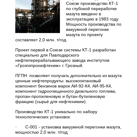
Союзе производство КТ-1
по глубокой переработке
мазута введено в
эксплуатацию в 1983 году.
Мощность производства по
вакуумной перегонке
мазута по проекту
составляет 2,0 млн. т/год.
Проект первой в Союзе системы КТ-1 разработан
специально для Павлодарского
нефтеперерабатывающего завода институтом
«Грозгипронефтехим» г. Грозный.
ПГПН позволяет получать дополнительно из мазута
ценные нефтепродукты: высокооктановый
компонент бензинов марок АИ-92-К4, АИ-95-К4,
компонент гидроочищенного дизельного топлива,
пропан-пропиленовую и бутан-бутиленовую
фракцию (сырьё для нефтехимии).
Производство КТ-1 уникально по набору
технологических установок:
· С-001 - установка вакуумной перегонки мазута,
мощностью 2,0 млн. т/год;