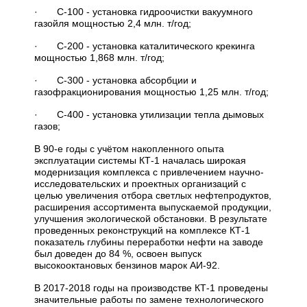
· С-100 - установка гидроочистки вакуумного
газойля мощностью 2,4 млн. т/год;
· С-200 - установка каталитического крекинга
мощностью 1,868 млн. т/год;
· С-300 - установка абсорбции и
газофракционирования мощностью 1,25 млн. т/год;
· С-400 - установка утилизации тепла дымовых
газов;
В 90-е годы с учётом накопленного опыта
эксплуатации системы КТ-1 началась широкая
модернизация комплекса с привлечением научно-
исследовательских и проектных организаций с
целью увеличения отбора светлых нефтепродуктов,
расширения ассортимента выпускаемой продукции,
улучшения экологической обстановки. В результате
проведенных реконструкций на комплексе КТ-1
показатель глубины переработки нефти на заводе
был доведен до 84 %, освоен выпуск
высокооктановых бензинов марок АИ-92.
В 2017-2018 годы на производстве КТ-1 проведены
значительные работы по замене технологического