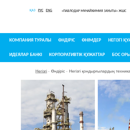
ҚАЗ
РУС
ENG
«ПАВЛОДАР МҰНАЙХИМИЯ ЗАУЫТЫ» ЖШС
КОМПАНИЯ ТУРАЛЫ
ӨНДІРІС
ӨНІМДЕР
НЕГІЗГІ Қ
ИДЕЯЛАР БАНКІ
КОРПОРАТИВТІК ҚҰЖАТТАР
БОС ОР
Негізгі
Өндіріс
Негізгі қондырғылардың техник