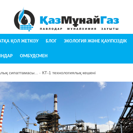
УАТҚА ҚОЛ ЖЕТКІЗУ
БЛОГ
ЭКОЛОГИЯ ЖӘНЕ ҚАУІПСІЗДІК
ЫНДАР
ОМБУДСМЕН
алық сипаттамасы...
КТ-1 технологиялық кешені