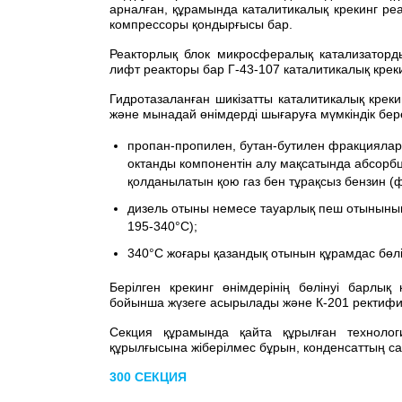
арналған, құрамында каталитикалық крекинг реа
компрессоры қондырғысы бар.
Реакторлық блок микросфералық катализаторды
лифт реакторы бар Г-43-107 каталитикалық креки
Гидротазаланған шикізатты каталитикалық креки
және мынадай өнімдерді шығаруға мүмкіндік бере
пропан-пропилен, бутан-бутилен фракцияларын
октанды компонентін алу мақсатында абсорбц
қолданылатын қою газ бен тұрақсыз бензин (фр
дизель отыны немесе тауарлық пеш отынының
195-340°С);
340°C жоғары қазандық отынын құрамдас бөл
Берілген крекинг өнімдерінің бөлінуі барлық
бойынша жүзеге асырылады және К-201 ректифи
Секция құрамында қайта құрылған технолог
құрылғысына жіберілмес бұрын, конденсаттың сап
300 СЕКЦИЯ