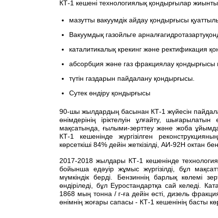
КТ-1 кешені технологиялық қондырғылар жиынт
мазутты вакуумдік айдау қондырғысы қуаттыл
Вакуумдық газойльге арналғагидротазартуқон
каталитикалық крекинг және ректификация қо
абсорбция және газ фракциялау қондырғысы 
түтін газдарын пайдалану қондырғысы.
Сутек өндіру қондырғысы
90-шы жылдардың басынан КТ-1 жүйесін пайдала
өнімдерінің іріктелуін ұлғайту, шығарылатын
мақсатында, ғылыми-зерттеу және жоба ұйымд
КТ-1 кешенінде жүргізілген реконструкцияны
көрсеткіші 84% дейін жеткізілді, АИ-92Н октан б
2017-2018 жылдары КТ-1 кешенінде технология
бойынша едәуір жұмыс жүргізілді, бұл мақсат
мүмкіндік берді. Бензиннің барлық көлемі зе
өндіріледі, бұл Еуростандартқа сай келеді. Ка
1868 мың тонна / г-ға дейін өсті, дизель фрак
өнімнің жоғары сапасы - КТ-1 кешенінің басты кө