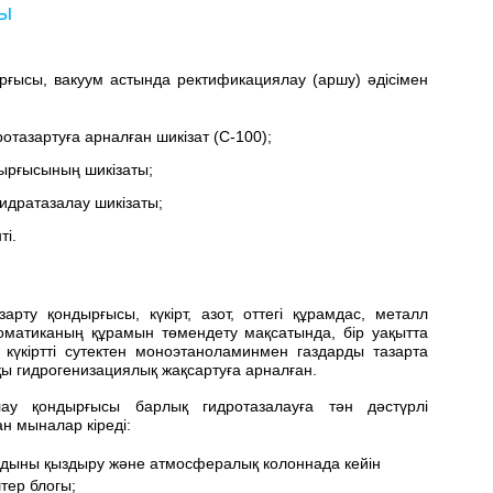
ы
рғысы, вакуум астында ректификациялау (аршу) әдісімен
ротазартуға арналған шикізат (С-100);
дырғысының шикізаты;
идратазалау шикізаты;
ті.
арту қондырғысы, күкірт, азот, оттегі құрамдас, металл
оматиканың құрамын төмендету мақсатында, бір уақытта
 күкіртті сутектен моноэтаноламинмен газдарды тазарта
қы гидрогенизациялық жақсартуға арналған.
лау қондырғысы барлық гидротазалауға тән дәстүрлі
н мыналар кіреді:
ындыны қыздыру және атмосфералық колоннада кейін
штер блогы;