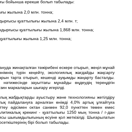
ығы бойынша ерекше болып табылады:
ығы жылына 2,0 млн. тонна;
дырғысы қуаттылығы жылына 2,4 млн. т;
ндырғысы қуаттылығы жылына 1,868 млн. тонна;
қуаттылығы жылына 1,25 млн. тонна;
нуда жинақталған тәжірибені ескере отырып, жеңіл мұнай
 өнімнің түрін кеңейту, экологиялық жағдайды жақсарту
арын тарта отырып, кешенді ауқымды жаңарту басталды.
ң нәтижесінде зауыттағы мұнайды өңдеудің тереңдігін
ензин маркаларын шығару игерілді.
лық жабдықтарды ауыстыру және технологияны жетілдіру
тық пайдалануға арналған өнімді 4,0% артық ұлғайтуға
рттеу әдісімен октан санмен 92,0 пункттен төмен емес
талитикалық крекинг - қуаттылығы 1250 мың тонна / г-дан
циясы шығымдылығының өсуіне қол жеткізілді. Шығарылатын
рсеткіштерінің бірі болып табылады.