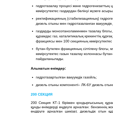
гидротазалау процесі және гидрогенизаттың 
көмірсутектес газдардан бөлінуі жүзеге асыр
ректификацияның (стабилизацияның) гидрогени
дизель отыны мен гидротазаланған вакуумдік 
газдарды моноэтаноламинмен тазалау блогы, м
құрамдас газ, каталитикалық крекингтің құрға
фракциясы мен 100 секцияның көмірсутектес г
бутан-бутилен фракцияның сілтілену блогы, м
көмірсутектес газын тазалау колоннасы бута
пайдаланылады.
Алынатын өнімдер:
гидротазартылған вакуумдік газойль;
дизель отыны компоненті– ЛК-6У дизель отын
200 СЕКЦИЯ
200 Секция КТ-1 біріккен қондырғысының құра
құнды өнімдерді өңдеуге арналған: бензиннің жо
өндіруге арналған шикізат, дизельдік отын қ