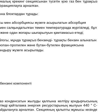
калық крекинг секциясынан түсетін қою газ бен тұрақсыз
фракциялауға арналған.
на блоктардан тұрады:
иясы мен абсорбциясы жүзеге асырылатын абсорбция
мен салқындатылған төмен температурада жүргізіледі, бұл
және одан жоғары шығарылуын қамтамасыз етеді;
логы, мұнда тұрақсыз бензинді- тұрақты бензин алынатын
ропан-пропилен және бутан-бутилен фракциясына
тандыру жүзеге асырылады.
 бензині компоненті
 газ конденсатын жылуды қалпына келтіру қондырғысының
тімді қайталама энергия ресурстарының жылуын 440 ° C-
 пайдалануға арналған. Секцияның қалыпты жұмысы кезінде