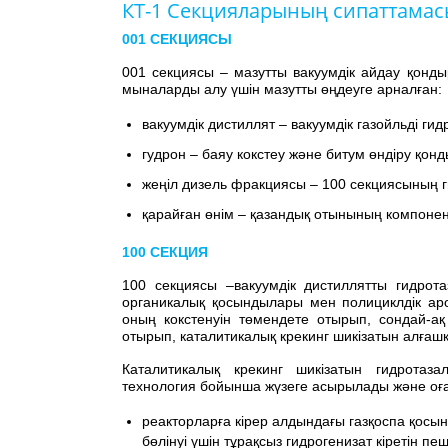
КТ-1 Секцияларының сипаттамас
001 СЕКЦИЯСЫ
001 секциясы – мазутты вакуумдік айдау қонды
мыналарды алу үшін мазутты өңдеуге арналған:
вакуумдік дистиллят – вакуумдік газойльді гид
гудрон – баяу кокстеу және битум өндіру қон
жеңіл дизель фракциясы – 100 секциясының г
қарайған өнім – қазандық отынының компонен
100 СЕКЦИЯ
100 секциясы –вакуумдік дистиллятты гидротаз
органикалық қосындылары мен полициклдік ар
оның кокстенуін төмендете отырып, сондай-ақ
отырып, каталитикалық крекинг шикізатын алғаш
Каталитикалық крекинг шикізатын гидротаза
технология бойынша жүзеге асырылады және оға
реакторларға кірер алдындағы газқоспа қос
бөлінуі үшін тұрақсыз гидрогенизат кіретін пе