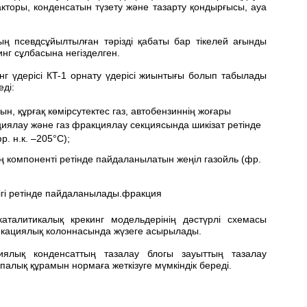
кторы, конденсатын түзету және тазарту қондырғысы, ауа
ң псевдсұйылтылған тәрізді қабаты бар тікелей ағынды
нг сұлбасына негізделген.
нг үдерісі КT-1 орнату үдерісі жиынтығы болып табылады
ді:
, құрғақ көмірсутектес газ, автобензиннің жоғары
иялау және газ фракциялау секциясында шикізат ретінде
. н.к. –205°С);
 компоненті ретінде пайдаланылатын жеңіл газойль (фр.
ігі ретінде пайдаланылады.фракция
 каталитикалық крекинг модельдерінің дәстүрлі схемасы
кациялық колоннасында жүзеге асырылады.
иялық конденсаттың тазалау блогы зауыттың тазалау
алық құрамын нормаға жеткізуге мүмкіндік береді.