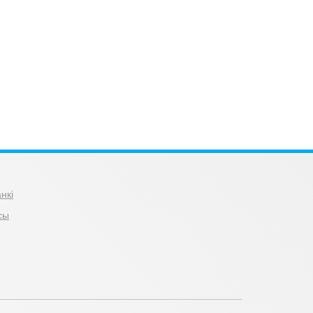
нкі
сы