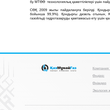
бу МТӨӨ технологиялық қажеттіліктері үшін па
СӨҚ 2009 жылы пайдалануға берілді. Қондыр
бойынша 99,9%). Қондырғы дизель отынын, K
газойльді гидротазаруды қамтамасыз ету үшін қа
Компания 
Өндіріс
Өнімдер
Экология ж