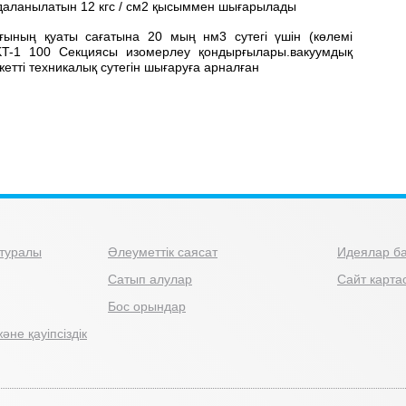
йдаланылатын 12 кгс / см2 қысыммен шығарылады
ғының қуаты сағатына 20 мың нм3 сутегі үшін (көлемі
T-1 100 Секциясы изомерлеу қондырғылары.вакуумдық
жетті техникалық сутегін шығаруға арналған
туралы
Әлеуметтік саясат
Идеялар ба
Сатып алулар
Сайт карта
Бос орындар
әне қауіпсіздік