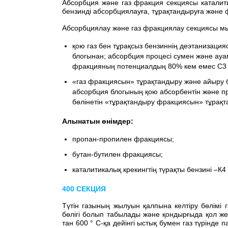
Абсорбция және газ фракция секциясы каталити
бензинді абсорбциялауға, тұрақтандыруға және 
Абсорбциялау және газ фракциялау секциясы мы
қою газ бен тұрақсыз бензиннің деэтанизац
блогынан; абсорбция процесі сумен және ауа
фракцияның потенциалдың 80% кем емес С3 
«газ фракциясын» тұрақтандыру және айыру б
абсорбция блогының қою абсорбентін және п
бөлінетін «тұрақтандыру фракциясын» тұрақ
Алынатын өнімдер:
пропан-пропилен фракциясы;
бутан-бутилен фракциясы;
каталитикалық крекингтің түрақты бензині –К4
400 СЕКЦИЯ
Түтін газының жылуын қалпына келтіру бөлімі
бөлігі болып табылады және қондырғыда қол же
тан 600 ° C-қа дейінгі ыстық бумен газ түрінде