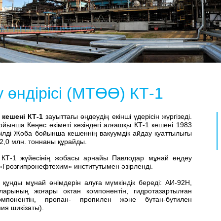
 өндірісі (МТӨӨ) КТ-1
 кешені КТ-1
зауыттағы өңдеудің екінші үдерісін жүргізеді.
йынша Кеңес өкіметі кезіндегі алғашқы КТ-1 кешені 1983
зілді Жоба бойынша кешеннің вакуумдік айдау қуаттылығы
,0 млн. тоннаны құрайды.
ші КТ-1 жүйесінің жобасы арнайы Павлодар мұнай өңдеу
 «Грозгипронефтехим» институтымен әзірленді.
құнды мұнай өнімдерін алуға мүмкіндік береді: АИ-92Н,
арының жоғары октан компонентін, гидротазартылған
мпонентін, пропан- пропилен және бутан-бутилен
ия шикізаты).