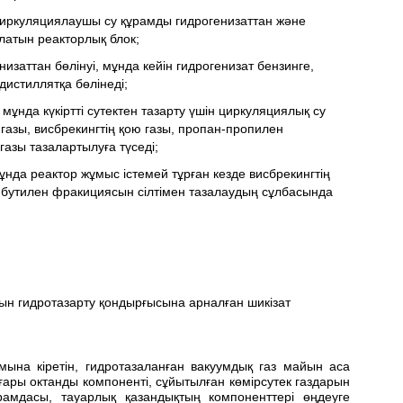
циркуляциялаушы су құрамды гидрогенизаттан және
ылатын реакторлық блок;
заттан бөлінуі, мұнда кейін гидрогенизат бензинге,
дистиллятқа бөлінеді;
ұнда күкіртті сутектен тазарту үшін циркуляциялық су
қ газы, висбрекингтің қою газы, пропан-пропилен
азы тазалартылуға түседі;
ұнда реактор жұмыс істемей тұрған кезде висбрекингтің
н-бутилен фракициясын сілтімен тазалаудың сұлбасында
ын гидротазарту қондырғысына арналған шикізат
мына кіретін, гидротазаланған вакуумдық газ майын аса
ғары октанды компоненті, сұйытылған көмірсутек газдарын
ұрамдасы, тауарлық қазандықтың компоненттері өңдеуге