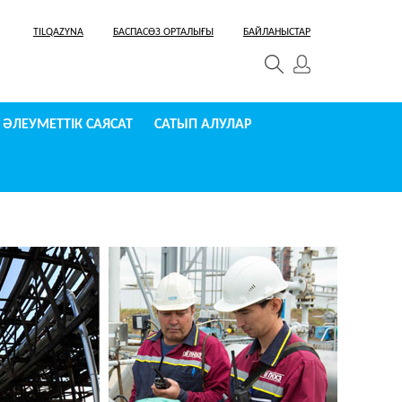
TILQAZYNA
БАСПАСӨЗ ОРТАЛЫҒЫ
БАЙЛАНЫСТАР
ӘЛЕУМЕТТІК САЯСАТ
САТЫП АЛУЛАР