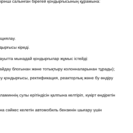
бірінші салынған бірегей қондырғысының құрамына:
кциялау.
дырғысы кіреді.
ауытта мынадай қондырғылар жұмыс істейді:
 айдау блогынан және тотықтыру колонналарынан тұрады);
еу қондырғысы, ректификация, реакторлық және бу өндіру
иннің сулы ерітіндісін қалпына келтіріп, күкірт өндіретін
а сәйкес келетін автомобиль бензинін шығару үшін