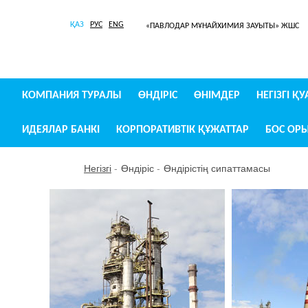
ҚАЗ
РУС
ENG
«ПАВЛОДАР МҰНАЙХИМИЯ ЗАУЫТЫ» ЖШС
КОМПАНИЯ ТУРАЛЫ
ӨНДІРІС
ӨНІМДЕР
НЕГІЗГІ Қ
ИДЕЯЛАР БАНКІ
КОРПОРАТИВТІК ҚҰЖАТТАР
БОС ОР
Негізгі
Өндіріс
Өндірістің сипаттамасы