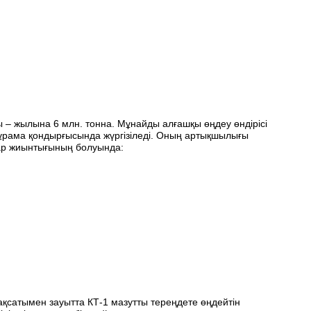
– жылына 6 млн. тонна. Мұнайды алғашқы өңдеу өндірісі
құрама қондырғысында жүргізіледі. Оның артықшылығы
лар жиынтығының болуында:
ақсатымен зауытта КТ-1 мазутты тереңдете өңдейтін