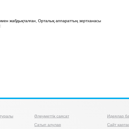
рмен жабдықталған, Орталық аппараттың зертханасы
:
туралы
Әлеуметтік саясат
Идеялар ба
Сатып алулар
Сайт карта