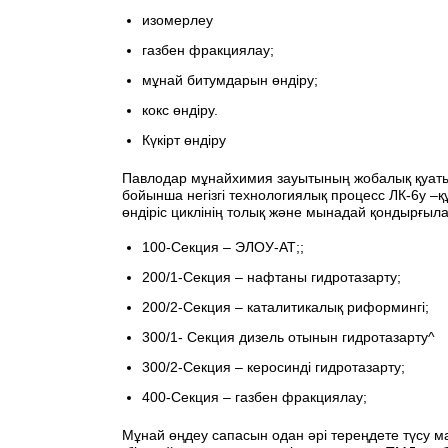
изомерлеу
газбен фракциялау;
мұнай битумдарын өндіру;
кокс өндіру.
Күкірт өндіру
Павлодар мұнайхимия зауытының жобалық қуаты 
бойынша негізгі технологиялық процесс ЛК-6у –
өндіріс циклінің толық және мынадай қондырғы
100-Секция – ЭЛОУ-АТ;;
200/1-Секция – нафтаны гидротазарту;
200/2-Секция – каталитикалық риформингі;
300/1- Секция дизель отынын гидротазарту^
300/2-Секция – керосинді гидротазарту;
400-Секция – газбен фракциялау;
Мұнай өңдеу сапасын одан әрі тереңдете түсу м