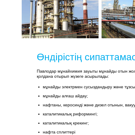
Өндірістің сипаттама
Павлодар мұнайхимия зауыты мұнайды отын жол
қолдана отырып жүзеге асырылады:
мұнайды электрмен сусыздандыру және тұзс
мұнайды алғаш айдау;
нафтаны, керосинді және дизел отынын, вакуу
каталитикалық риформингі;
каталитикалық крекинг;
нафта сплиттері