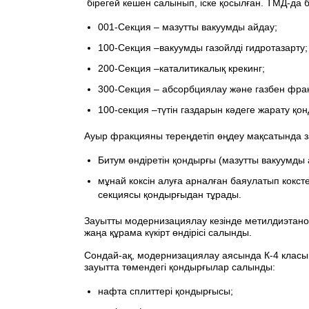
бірегей кешен салынып, іске қосылған. ТМД-да 
001-Секция – мазутты вакуумды айдау;
100-Секция –вакуумды газойлді гидротазарту;
200-Секция –каталитикалық крекинг;
300-Секция – абсорбциялау және газбен фра
100-секция –түтін газдарын кәдеге жарату қон
Ауыр фракцияны тереңдетіп өңдеу мақсатында з
Битум өндіретін қондырғы (мазутты вакуумды
мұнай коксін алуға арналған баяулатып кокст
секциясы қондырғыдан тұрады.
Зауытты модернизациялау кезінде метилдиэтанолам
жаңа құрама күкірт өндірісі салынды.
Сондай-ақ, модернизациялау аясында К-4 класын
зауытта төмендегі қондырғылар салынды:
нафта сплиттері қондырғысы;