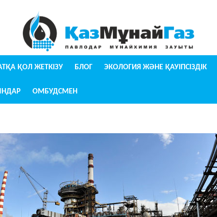
УАТҚА ҚОЛ ЖЕТКІЗУ
БЛОГ
ЭКОЛОГИЯ ЖӘНЕ ҚАУІПСІЗДІК
ЫНДАР
ОМБУДСМЕН