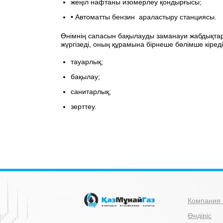
жеңіл нафтаны изомерлеу қондырғысы;
• Автоматты бензин араластыру станциясы.
Өнімнің сапасын бақылауды заманауи жабдықта
жүргізеді, оның құрамына бірнеше бөлімше кіреді
тауарлық;
бақылау;
санитарлық;
зерттеу.
Компания 
Өндіріс