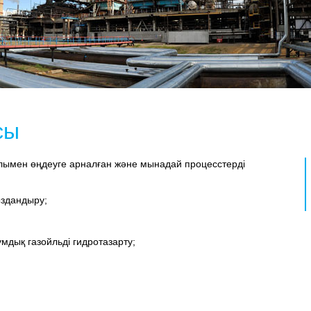
сы
ымен өңдеуге арналған және мынадай процесстерді
ыздандыру;
мдық газойльді гидротазарту;