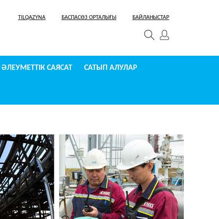
TILQAZYNA
БАСПАСӨЗ ОРТАЛЫҒЫ
БАЙЛАНЫСТАР
ӘЛЕУМЕТТІК САЯСАТ
САТЫП АЛУЛАР