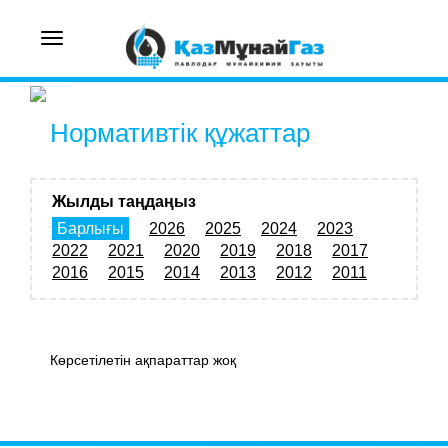
Toggle
navigation
Нормативтік құжаттар
Жылды таңдаңыз
Барлығы
2026
2025
2024
2023
2022
2021
2020
2019
2018
2017
2016
2015
2014
2013
2012
2011
Көрсетілетін ақпараттар жоқ