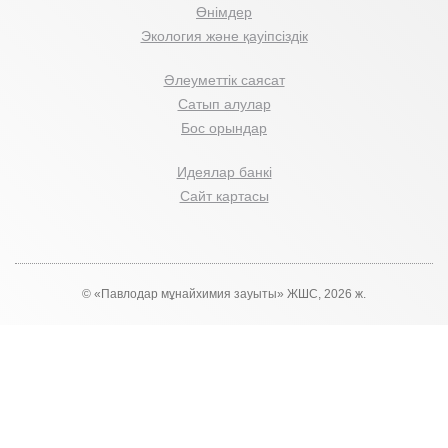
Өнімдер
Экология және қауіпсіздік
Әлеуметтік саясат
Сатып алулар
Бос орындар
Идеялар банкі
Сайт картасы
© «Павлодар мұнайхимия зауыты» ЖШС, 2026 ж.