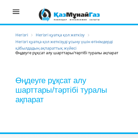
Toggle
navigation
Негізгі
Негізгі қуатқа қол жеткізу
Негізгі қуатқа қол жеткізуді ұсыну үшін өтінімдерді
қабылдадың ақпараттық жүйесі
Өңдеуге рұқсат алу шарттары/тәртібі туралы ақпарат
Өңдеуге рұқсат алу
шарттары/тәртібі туралы
ақпарат