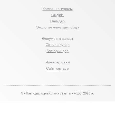
Компания туралы
Өндіріс
Өнімдер
Экология және қауіпсіздік
Әлеуметтік саясат
Сатып алулар
Бос орындар
Идеялар банкі
Сайт картасы
© «Павлодар мұнайхимия зауыты» ЖШС, 2026 ж.