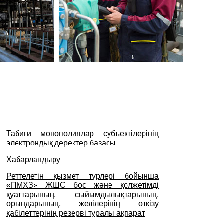
Табиғи монополиялар субъектілерінің
электрондық деректер базасы
Хабарландыру
Реттелетін қызмет түрлері бойынша
«ПМХЗ» ЖШС бос және қолжетімді
қуаттарының, сыйымдылықтарының,
орындарының, желілерінің өткізу
қабілеттерінің резерві туралы ақпарат