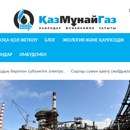
УАТҚА ҚОЛ ЖЕТКІЗУ
БЛОГ
ЭКОЛОГИЯ ЖӘНЕ ҚАУІПСІЗДІК
ЫНДАР
ОМБУДСМЕН
ың берілген субъектіге электро...
Сыртқы сумен қамту (жабдықта