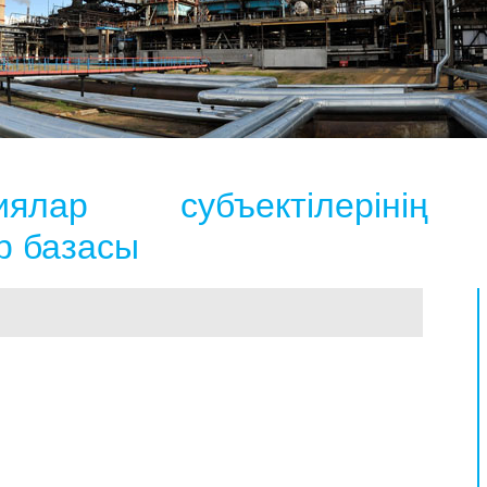
ялар субъектілерінің
р базасы