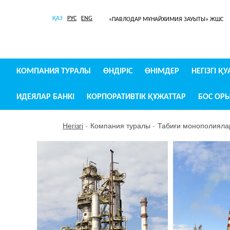
ҚАЗ
РУС
ENG
«ПАВЛОДАР МҰНАЙХИМИЯ ЗАУЫТЫ» ЖШС
КОМПАНИЯ ТУРАЛЫ
ӨНДІРІС
ӨНІМДЕР
НЕГІЗГІ Қ
ИДЕЯЛАР БАНКІ
КОРПОРАТИВТІК ҚҰЖАТТАР
БОС ОР
Негізгі
Компания туралы
Табиғи монополиялард