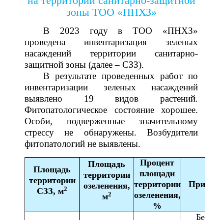
на территории санитарно-защитной
зоны ТОО «ПНХЗ»
В 2023 году в ТОО «ПНХЗ»
проведена инвентаризация зеленых
насаждений территории санитарно-
защитной зоны (далее – СЗЗ).
В результате проведенных работ по
инвентаризации зеленых насаждений
выявлено 19 видов растений.
Фитопатологическое состояние хорошее.
Особи, подверженные значительному
стрессу не обнаружены. Возбудители
фитопатологий не выявлены.
Процент
Площадь
Площадь
площади
территории
территории
территории
Примеч
озеленения,
2
СЗЗ, м
озеленения,
2
м
%
Без уч