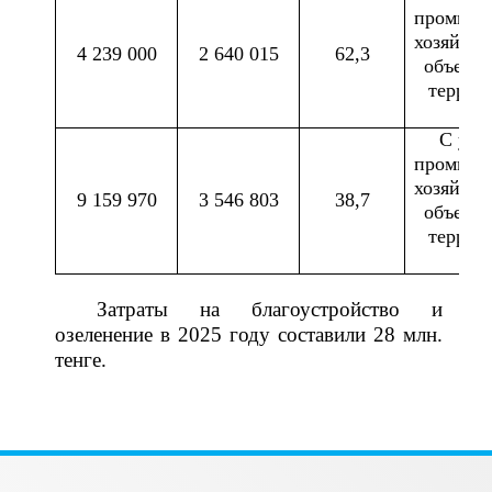
промышл
хозяйст
4 239 000
2 640 015
62,3
объекто
террит
СЗ
С уче
промышл
хозяйст
9 159 970
3 546 803
38,7
объекто
террит
СЗ
Затраты на благоустройство и
озеленение в 2025 году составили 28 млн.
тенге.