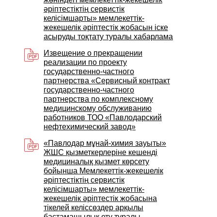
әріптестіктің сервистік
келісімшарты» мемлекеттік-
жекешелік әріптестік жобасын іске
асыруды тоқтату туралы хабарлама
Извещение о прекращении
реализации по проекту
государственно-частного
партнерства «Сервисный контракт
государственно-частного
партнерства по комплексному
медицинскому обслуживанию
работников ТОО «Павлодарский
нефтехимический завод»
«Павлодар мұнай-химия зауыты»
ЖШС қызметкерлеріне кешенді
медициналық қызмет көрсету
бойынша Мемлекеттік-жекешелік
әріптестіктің сервистік
келісімшарты» мемлекеттік-
жекешелік әріптестік жобасына
тікелей келіссөздер арқылы
бастамашылық ету туралы