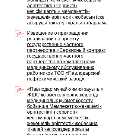
әріптестіктің сервистік
келісімшарты» мемлекеттік-
жекешелік әріптестік жобасын іске
асыруды тоқтату туралы хабарлама
Извещение о прекращении
реализации по проекту
государственно-частного
партнерства «Сервисный контракт
государственно-частного
партнерства по комплексному
медицинскому обслуживанию
работников ТОО «Павлодарский
нефтехимический завод»
«Павлодар мұнай-химия зауыты»
ЖШС қызметкерлеріне кешенді
медициналық қызмет көрсету
бойынша Мемлекеттік-жекешелік
әріптестіктің сервистік
келісімшарты» мемлекеттік-
жекешелік әріптестік жобасына
тікелей келіссөздер арқылы
бастамашылық ету туралы