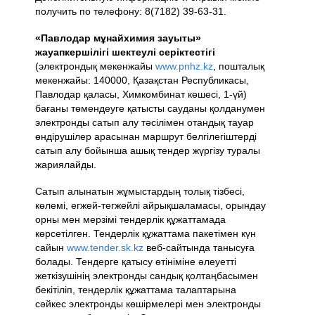
получить по телефону: 8(7182) 39-63-31.
«Павлодар мұнайхимия зауыты»
жауапкершілігі шектеулі серіктестігі
(электрондық мекенжайы
www.pnhz.kz
, пошталық
мекенжайы: 140000, Қазақстан Республикасы,
Павлодар қаласы, Химкомбинат көшесі, 1-үй)
бағаны төмендеуге қатысты сауданы қолданумен
электронды сатып алу тәсілімен отандық тауар
өндірушілер арасынан маршрут белгілегіштерді
сатып алу бойынша ашық тендер жүргізу туралы
жариялайды.
Сатып алынатын жұмыстардың толық тізбесі,
көлемі, егжей-тегжейлі айрықшаламасы, орындау
орны мен мерзімі тендерлік құжаттамада
көрсетілген. Тендерлік құжаттама пакетімен күн
сайын
www.tender.sk.kz
веб-сайтында танысуға
болады. Тендерге қатысу өтініміне әлеуетті
жеткізушінің электронды сандық қолтаңбасымен
бекітіліп, тендерлік құжаттама талаптарына
сәйкес электронды көшірмелері мен электронды