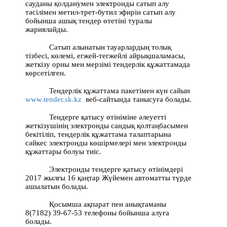
сауданы қолданумен электронды сатып алу
тәсілімен метил-трет-бутил эфирін сатып алу
бойынша ашық тендер өтетіні туралы
жариялайды.
Сатып алынатын тауарлардың толық
тізбесі, көлемі, егжей-тегжейлі айрықшаламасы,
жеткізу орны мен мерзімі тендерлік құжаттамада
көрсетілген.
Тендерлік құжаттама пакетімен күн сайын
www.tender.sk.kz
веб-сайтында танысуға болады.
Тендерге қатысу өтініміне әлеуетті
жеткізушінің электронды сандық қолтаңбасымен
бекітіліп, тендерлік құжаттама талаптарына
сәйкес электронды көшірмелері мен электронды
құжаттары болуы тиіс.
Электронды тендерге қатысу өтінімдері
2017 жылғы 16 қаңтар Жүйемен автоматты түрде
ашылатын болады.
Қосымша ақпарат пен анықтаманы
8(7182) 39-67-53 телефоны бойынша алуға
болады.