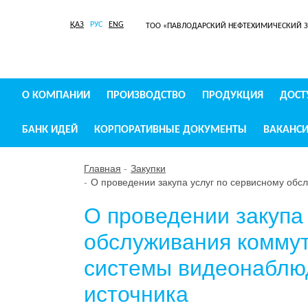
ҚАЗ
РУС
ENG
ТОО «ПАВЛОДАРСКИЙ НЕФТЕХИМИЧЕСКИЙ 
О КОМПАНИИ
ПРОИЗВОДСТВО
ПРОДУКЦИЯ
ДОСТ
БАНК ИДЕЙ
КОРПОРАТИВНЫЕ ДОКУМЕНТЫ
ВАКАНС
Главная
Закупки
О проведении закупа услуг по сервисному об
О проведении закупа
обслуживания комму
системы видеонаблюд
источника