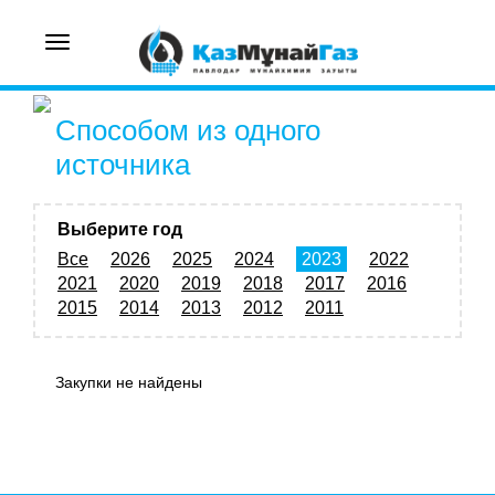
Toggle
navigation
Способом из одного
источника
Выберите год
Все
2026
2025
2024
2023
2022
2021
2020
2019
2018
2017
2016
2015
2014
2013
2012
2011
Закупки не найдены