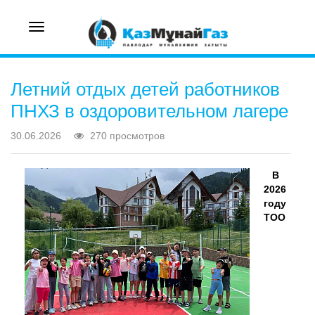
Toggle
navigation
Летний отдых детей работников
ПНХЗ в оздоровительном лагере
30.06.2026
270 просмотров
В
2026
году
ТОО