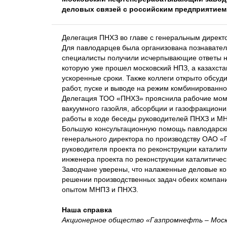
деловых связей с российским предприятием
Делегация ПНХЗ во главе с генеральным дирек
Для павлодарцев была организована познаватель
специалисты получили исчерпывающие ответы на
которую уже прошел московский НПЗ, а казахста
ускоренные сроки. Также коллеги открыто обсу
работ, пуске и выводе на режим комбинированной
Делегация ТОО «ПНХЗ» прояснила рабочие моме
вакуумного газойля, абсорбции и газофракцион
работы в ходе беседы руководителей ПНХЗ и МН
Большую консультационную помощь павлодарски
генерального директора по производству ОАО 
руководителя проекта по реконструкции каталит
инженера проекта по реконструкции каталитичес
Заводчане уверены, что налаженные деловые к
решении производственных задач обеих компан
опытом МНПЗ и ПНХЗ.
Наша справка
Акционерное общество «Газпромнефть – Мос