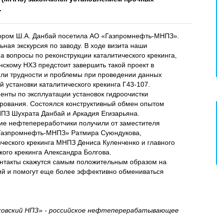
.
тором Ш.А. Данбай посетила АО «Газпромнефть-МНПЗ».
ная экскурсия по заводу. В ходе визита наши
 вопросы по реконструкции каталитического крекинга,
нскому НХЗ предстоит завершить такой проект в
дили трудности и проблемы при проведении данных
 установки каталитического крекинга Г43-107.
нты по эксплуатации установок гидроочистки
ирования. Состоялся конструктивный обмен опытом
ПЗ Шухрата Данбай и Аркадия Егизарьяна.
е нефтепереработчики получили от заместителя
«Газпромнефть-МНПЗ» Ратмира Суюндукова,
ического крекинга МНПЗ Дениса Куленченко и главного
кого крекинга Александра Болгова.
онтакты скажутся самым положительным образом на
ий и помогут еще более эффективно обмениваться
ковский НПЗ» - российское нефтеперерабатывающее