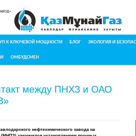
ЗАВОД»
УП К КЛЮЧЕВОЙ МОЩНОСТИ
БЛОГ
ЭКОЛОГИЯ И БЕЗОПА
ИИ
ОМБУДСМЕН
нтакт между ПНХЗ и ОАО
З»
Павлодарского нефтехимического завода на
(МНПЗ) закончился установлением прочных