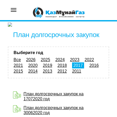
Toggle
navigation
План долгосрочных закупок
Выберите год
Все
2026
2025
2024
2023
2022
2021
2020
2019
2018
2017
2016
2015
2014
2013
2012
2011
План долгосрочных закупок на
17072020 год
План долгосрочных закупок на
30062020 год