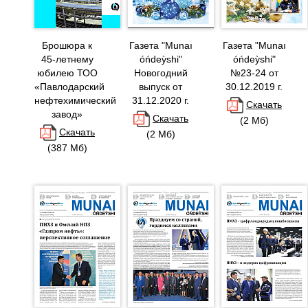
Брошюра к
Газета "Munaı
Газета "Munaı
45-летнему
óńdeỳshi"
óńdeỳshi"
юбилею ТОО
Новогодний
№23-24 от
«Павлодарский
выпуск от
30.12.2019 г.
нефтехимический
31.12.2020 г.
Скачать
завод»
Скачать
(2 Мб)
Скачать
(2 Мб)
(387 Мб)