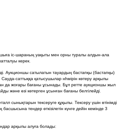
сушыға іс-шараның уақыты мен орны туралы алдын-ала
жатталуы керек.
еді. Аукционшы сатылатын тауардың бастапқы (бастапқы)
 Сауда-саттыққа қатысушылар нһмірін көтеру арқылы
одан да жоғары бағаны ұсынады. Бұл ретте аукционшы жыл
ы және өзі көтерген ұсынған бағаны белгілейді.
талл сынықтарын тексеруге құқылы. Тексеру үшін өтінімді
 басшысына тендер өткізілетін күнге дейін кемінде 3
ндар арқылы алуға болады: