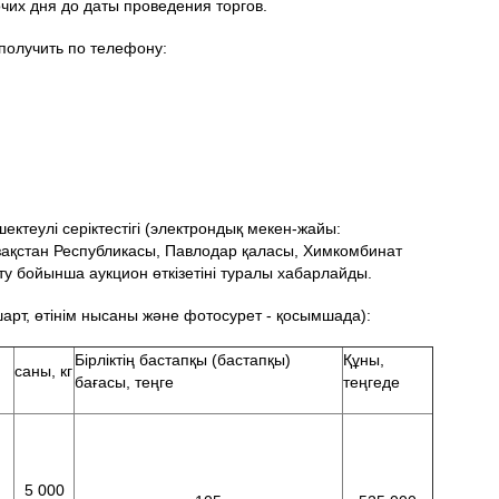
чих дня до даты проведения торгов.
олучить по телефону:
ктеулі серіктестігі (электрондық мекен-жайы:
зақстан Республикасы, Павлодар қаласы, Химкомбинат
ату бойынша аукцион өткізетіні туралы хабарлайды.
арт, өтінім нысаны және фотосурет - қосымшада):
Бірліктің бастапқы (бастапқы)
Құны,
саны, кг
бағасы, теңге
теңгеде
5 000