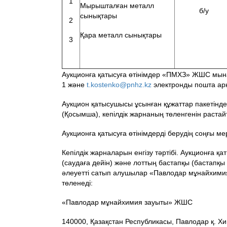
1
Мырышталған металл
б/у
сынықтары
2
Қара металл сынықтары
3
Аукционға қатысуға өтінімдер «ПМХЗ» ЖШС мын
1 және
t.kostenko@pnhz.kz
электронды пошта ар
Аукцион қатысушысы ұсынған құжаттар пакетінде
(Қосымша), кепілдік жарнаның төленгенін растайт
Аукционға қатысуға өтінімдерді берудің соңғы ме
Кепілдік жарналарын енгізу тәртібі. Аукционға қ
(саудаға дейін) және лоттың бастапқы (бастапқы
әлеуетті сатып алушылар «Павлодар мұнайхими
төленеді:
«Павлодар мұнайхимия зауыты» ЖШС
140000, Қазақстан Республикасы, Павлодар қ. Х