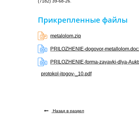
(7182) 39-68-26.
Прикрепленные файлы
metalolom.zip
PRILOZHENIE-dogovor-metallolom.doc
PRILOZHENIE-forma-zayavki-dlya-Aukt
protokol-itogov-_10.pdf
Назад в раздел