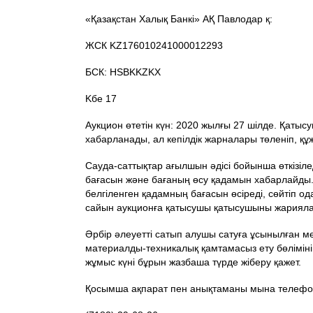
«Қазақстан Халық Банкі» АҚ Павлодар қ:
ЖСК KZ176010241000012293
БСК: HSBKKZKX
Kбе 17
Аукцион өтетін күн: 2020 жылғы 27 шілде. Қаты
хабарланады, ал кепілдік жарналары төленіп, құ
Сауда-саттықтар ағылшын әдісі бойынша өткізіл
бағасын және бағаның өсу қадамын хабарлайды.
белгіленген қадамның бағасын өсіреді, сөйтіп 
сайын аукционға қатысушы қатысушыны жариялайд
Әрбір әлеуетті сатып алушы сатуға ұсынылған ме
материалды-техникалық қамтамасыз ету бөлімінің
жұмыс күні бұрын жазбаша түрде жіберу қажет.
Қосымша ақпарат пен анықтаманы мына телефо