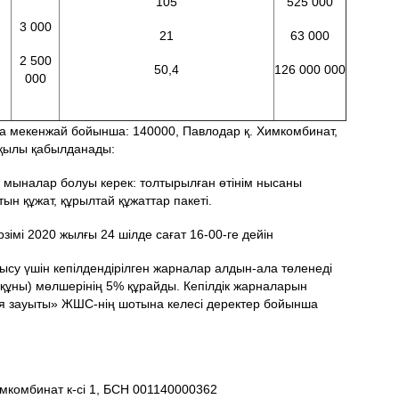
105
525 000
3 000
21
63 000
2 500
50,4
126 000 000
000
а мекенжай бойынша: 140000, Павлодар қ. Химкомбинат,
қылы қабылданады:
 мыналар болуы керек: толтырылған өтінім нысаны
ын құжат, құрылтай құжаттар пакеті.
рзімі 2020 жылғы 24 шілде сағат 16-00-ге дейін
атысу үшін кепілдендірілген жарналар алдын-ала төленеді
 құны) мөлшерінің 5% құрайды. Кепілдік жарналарын
я зауыты» ЖШС-нің шотына келесі деректер бойынша
имкомбинат к-сі 1, БСН 001140000362