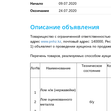
Начало
09.07.2020
Окончание
24.07.2020
Описание объявления
Товарищество с ограниченной ответственность
адрес
www.pnhz.kz
, почтовый адрес: 140000, Рес
1) объявляет о проведении аукциона по продаж
Перечень товаров, реализуемых способом аукцио
Техническое
Ко
Лот№
Наименование
состояние
Лом н/ж (нержавейки)
1
Лом оцинкованного
2
б/у
металла