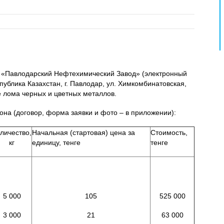
ю «Павлодарский Нефтехимический Завод» (электронный
публика Казахстан, г. Павлодар, ул. Химкомбинатовская,
е лома черных и цветных металлов.
на (договор, форма заявки и фото – в приложении):
личество,
Начальная (стартовая) цена за
Стоимость,
кг
единицу, тенге
тенге
5 000
105
525 000
3 000
21
63 000