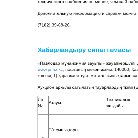
технического снабжения не менее, чем за 3 рабо
Дополнительную информацию и справки можно п
(7182) 39-68-26.
Хабарландыру сипаттамасы
«Павлодар мұнайхимия зауыты» жауапкершілігі ше
www.pnhz.kz
, поштаның мекен-жайы: 140000, Қа
көшесі, 1) қара және түсті металл сынықтарын с
Аукцион арқылы сатылатын тауарлардың тізімі (ш
Лот
Техникалық
Атауы
№
жағдайы
Т/т сынықтары