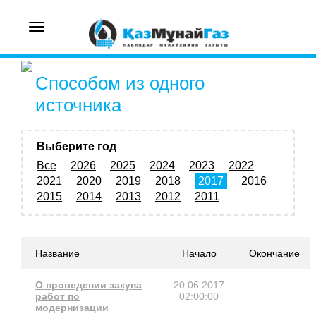
Toggle
navigation
Способом из одного
источника
Выберите год
Все
2026
2025
2024
2023
2022
2021
2020
2019
2018
2017
2016
2015
2014
2013
2012
2011
Название
Начало
Окончание
О проведении закупа
20.06.2017
работ по
02:00:00
модернизации