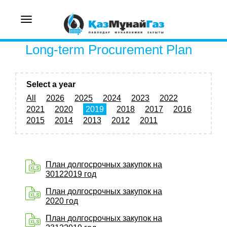
Toggle
navigation
Long-term Procurement Plan
Select a year
All
2026
2025
2024
2023
2022
2021
2020
2019
2018
2017
2016
2015
2014
2013
2012
2011
План долгосрочных закупок на
30122019 год
План долгосрочных закупок на
2020 год
План долгосрочных закупок на