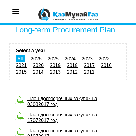
Toggle
navigation
Long-term Procurement Plan
Select a year
All
2026
2025
2024
2023
2022
2021
2020
2019
2018
2017
2016
2015
2014
2013
2012
2011
План долгосрочных закупок на
03082017 год
План долгосрочных закупок на
17072017 год
План долгосрочных закупок на