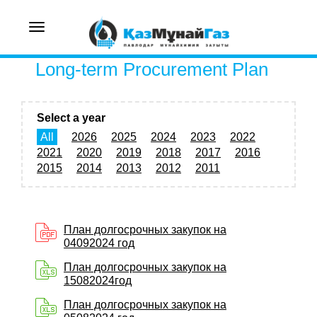
Toggle
navigation
Long-term Procurement Plan
Select a year
All
2026
2025
2024
2023
2022
2021
2020
2019
2018
2017
2016
2015
2014
2013
2012
2011
План долгосрочных закупок на
04092024 год
План долгосрочных закупок на
15082024год
План долгосрочных закупок на