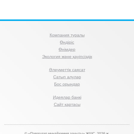
Компания туралы
Өндіріс
Өнімдер
Экология және қауіпсіздік
Әлеуметтік саясат
Сатып алулар
Бос орындар
Идеялар банкі
Сайт картасы
© «Павлодар мұнайхимия зауыты» ЖШС, 2026 ж.