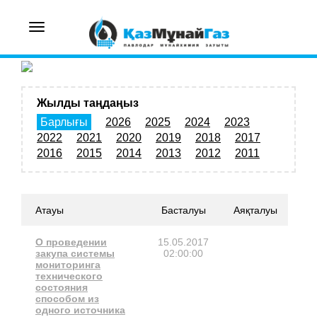
Toggle
navigation
Жылды таңдаңыз
Барлығы
2026
2025
2024
2023
2022
2021
2020
2019
2018
2017
2016
2015
2014
2013
2012
2011
Атауы
Басталуы
Аяқталуы
О проведении
15.05.2017
закупа системы
02:00:00
мониторинга
технического
состояния
способом из
одного источника