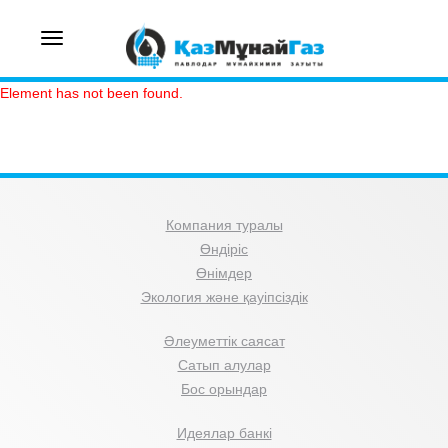
Toggle
navigation
Element has not been found.
Компания туралы
Өндіріс
Өнімдер
Экология және қауіпсіздік
Әлеуметтік саясат
Сатып алулар
Бос орындар
Идеялар банкі