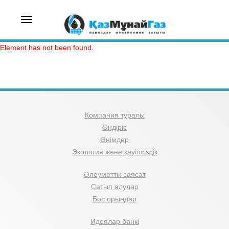
Toggle
navigation
Element has not been found.
Компания туралы
Өндіріс
Өнімдер
Экология және қауіпсіздік
Әлеуметтік саясат
Сатып алулар
Бос орындар
Идеялар банкі