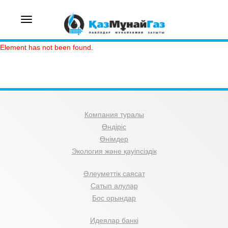
Toggle
navigation
Element has not been found.
Компания туралы
Өндіріс
Өнімдер
Экология және қауіпсіздік
Әлеуметтік саясат
Сатып алулар
Бос орындар
Идеялар банкі