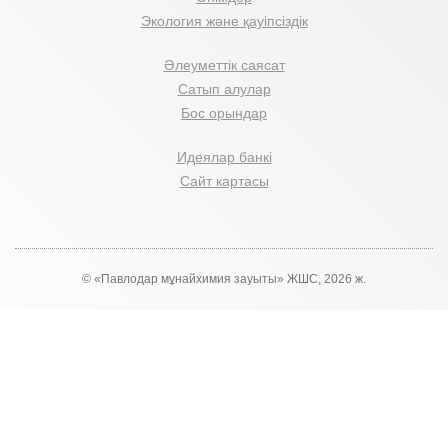
Экология және қауіпсіздік
Әлеуметтік саясат
Сатып алулар
Бос орындар
Идеялар банкі
Сайт картасы
© «Павлодар мұнайхимия зауыты» ЖШС, 2026 ж.