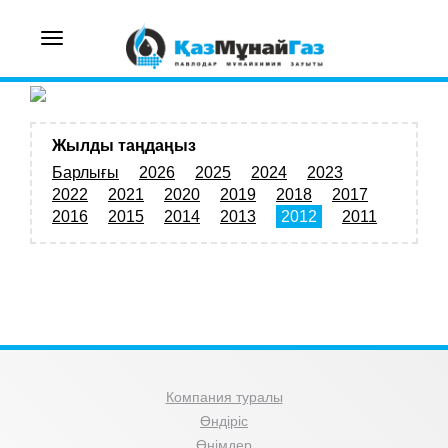
Toggle
navigation
Жылды таңдаңыз
Барлығы
2026
2025
2024
2023
2022
2021
2020
2019
2018
2017
2016
2015
2014
2013
2012
2011
Компания туралы
Өндіріс
Өнімдер