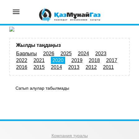
Toggle
navigation
Жылды таңдаңыз
Барлығы
2026
2025
2024
2023
2022
2021
2020
2019
2018
2017
2016
2015
2014
2013
2012
2011
Сатып алулар табылмады
Компания туралы