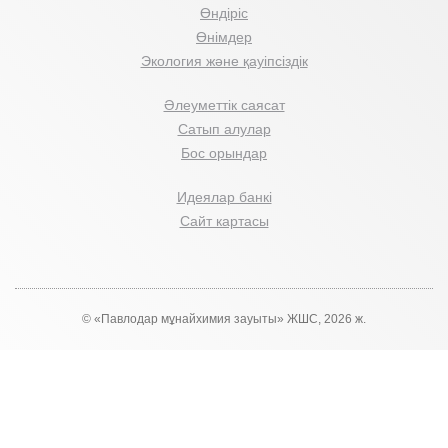
Өндіріс
Өнімдер
Экология және қауіпсіздік
Әлеуметтік саясат
Сатып алулар
Бос орындар
Идеялар банкі
Сайт картасы
© «Павлодар мұнайхимия зауыты» ЖШС, 2026 ж.