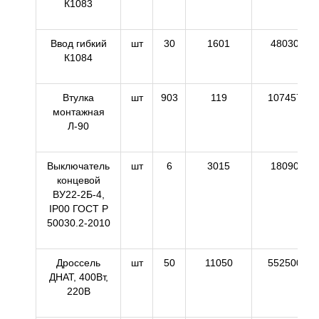
К1083
Ввод гибкий
шт
30
1601
48030
К1084
Втулка
шт
903
119
107457
монтажная
Л-90
Выключатель
шт
6
3015
18090
концевой
ВУ22-2Б-4,
IP00 ГОСТ Р
50030.2-2010
Дроссель
шт
50
11050
552500
ДНАТ, 400Вт,
220В