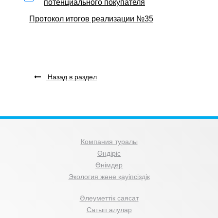
потенциального покупателя
Протокол итогов реализации №35
Назад в раздел
Компания туралы
Өндіріс
Өнімдер
Экология және қауіпсіздік
Әлеуметтік саясат
Сатып алулар