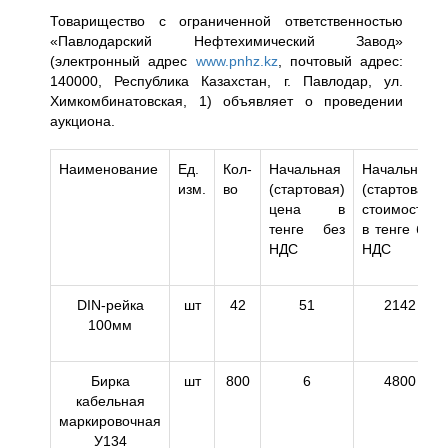
Товарищество с ограниченной ответственностью
«Павлодарский Нефтехимический Завод»
(электронный адрес
www.pnhz.kz
, почтовый адрес:
140000, Республика Казахстан, г. Павлодар, ул.
Химкомбинатовская, 1) объявляет о проведении
аукциона.
Наименование
Ед.
Кол-
Начальная
Начальная
изм.
во
(стартовая)
(стартовая)
цена в
стоимость
тенге без
в тенге без
НДС
НДС
DIN-рейка
шт
42
51
2142
100мм
Бирка
шт
800
6
4800
кабельная
маркировочная
У134