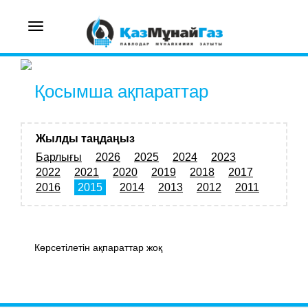
Toggle
navigation
Қосымша ақпараттар
Жылды таңдаңыз
Барлығы
2026
2025
2024
2023
2022
2021
2020
2019
2018
2017
2016
2015
2014
2013
2012
2011
Көрсетілетін ақпараттар жоқ