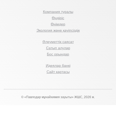
Компания туралы
Өндіріс
Өнімдер
Экология және қауіпсіздік
Әлеуметтік саясат
Сатып алулар
Бос орындар
Идеялар банкі
Сайт картасы
© «Павлодар мұнайхимия зауыты» ЖШС, 2026 ж.