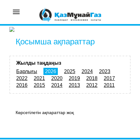
Toggle
navigation
Қосымша ақпараттар
Жылды таңдаңыз
Барлығы
2026
2025
2024
2023
2022
2021
2020
2019
2018
2017
2016
2015
2014
2013
2012
2011
Көрсетілетін ақпараттар жоқ