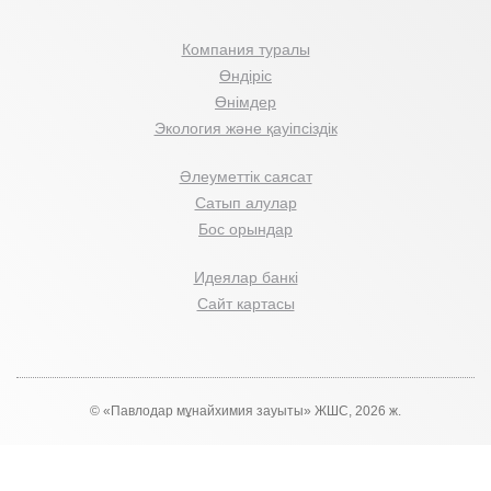
Компания туралы
Өндіріс
Өнімдер
Экология және қауіпсіздік
Әлеуметтік саясат
Сатып алулар
Бос орындар
Идеялар банкі
Сайт картасы
© «Павлодар мұнайхимия зауыты» ЖШС, 2026 ж.