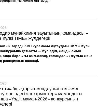
ерлерінің тізіліміне енгізілді.
2026
одар мұнайхимия зауытының командасы –
 Күлкі TIME» жүлдегері!
новый заряд» КВН құрамасы Ақтаудағы «KMG Күлкі
 конкурсына қатысты — бұл әділ, жанды ойын
, онда барлығы әзіл-оспақ, командалық жұмыс және
ң реакциясын шешеді.
2026
ктр жабдықтарын жөндеу және қызмет
ету жөніндегі электрмонтер» мамандығы
нша «Үздік маман-2026» конкурсының
желері