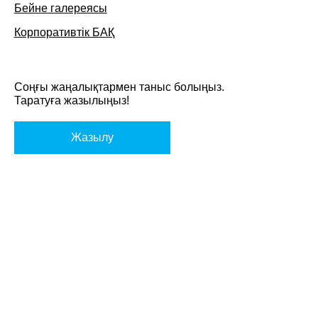
Бейне галереясы
Корпоративтік БАҚ
Соңғы жаңалықтармен таныс болыңыз.
Таратуға жазылыңыз!
Жазылу