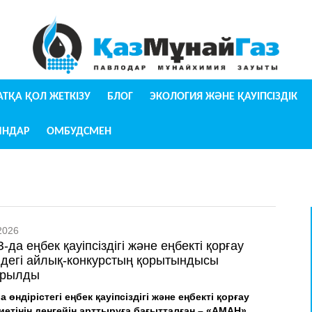
УАТҚА ҚОЛ ЖЕТКІЗУ
БЛОГ
ЭКОЛОГИЯ ЖӘНЕ ҚАУІПСІЗДІК
ЫНДАР
ОМБУДСМЕН
2026
да еңбек қауіпсіздігі және еңбекті қорғау
ндегі айлық-конкурстың қорытындысы
арылды
а өндірістегі еңбек қауіпсіздігі және еңбекті қорғау
иетінің деңгейін арттыруға бағытталған – «АМАН»