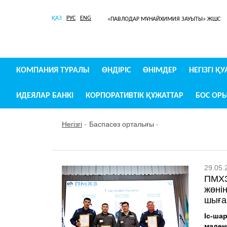
ҚАЗ
РУС
ENG
«ПАВЛОДАР МҰНАЙХИМИЯ ЗАУЫТЫ» ЖШС
КОМПАНИЯ ТУРАЛЫ
ӨНДІРІС
ӨНІМДЕР
НЕГІЗГІ Қ
ИДЕЯЛАР БАНКІ
КОРПОРАТИВТІК ҚҰЖАТТАР
БОС ОР
Негізгі
Баспасөз орталығы
29.05.
ПМХЗ-
жөні
шығ
Іс-шар
мәден