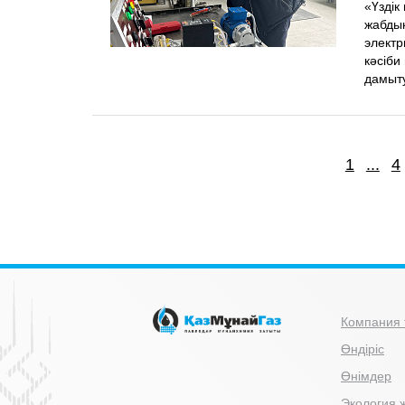
«Үздік
жабдық
электр
кәсіби
дамыту
1
...
4
Компания 
Өндіріс
Өнімдер
Экология ж