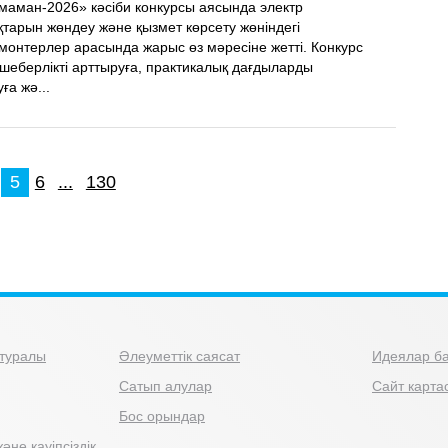
 маман-2026» кәсіби конкурсы аясында электр
тарын жөндеу және қызмет көрсету жөніндегі
монтерлер арасында жарыс өз мәресіне жетті. Конкурс
 шеберлікті арттыруға, практикалық дағдыларды
ға жә...
5
6
...
130
туралы
Әлеуметтік саясат
Идеялар ба
Сатып алулар
Сайт карта
Бос орындар
әне қауіпсіздік