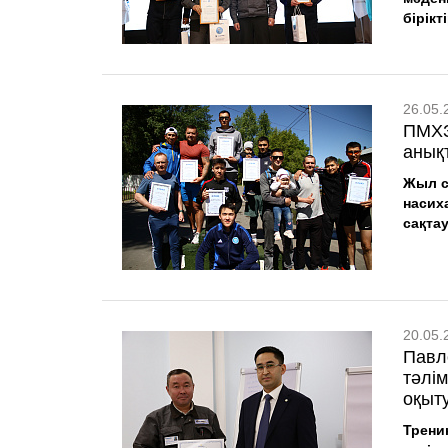
бірікт
26.05.
ПМХЗ
анық
Жыл с
насих
сақта
20.05.
Павл
тәлі
оқыту
Трени