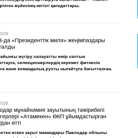
ірілген жүйесінің негізгі қағидаттары.
2026
-да «Президенттік миля» жеңімпаздары
талды
айынғы жүгіру салауатты өмір салтын
аттауға, селекционерлердің керемет фитнесін
уға және командалық рухты нығайтуға бағытталған.
2026
одар мұнайхимия зауытының тәжірибелі
мгерлері «Атамекен» ӨКП ұйымдастырған
дан өтті
нгтен өткен зауыт мамандары Павлодар облысы