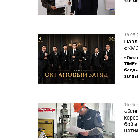
тәлімг
19.05.
Павл
«KMG
«Окта
TIME»
болды
залды
15.05.
«Эле
көрс
бойы
нәти